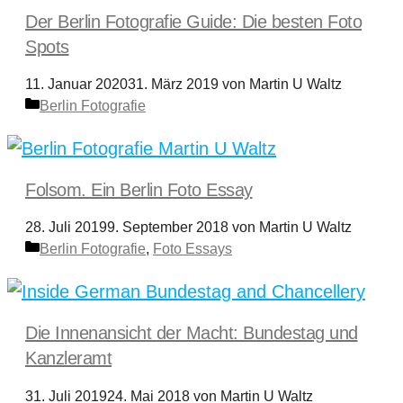
Der Berlin Fotografie Guide: Die besten Foto
Spots
11. Januar 2020
31. März 2019
von
Martin U Waltz
Kategorien
Berlin Fotografie
Folsom. Ein Berlin Foto Essay
28. Juli 2019
9. September 2018
von
Martin U Waltz
Kategorien
Berlin Fotografie
,
Foto Essays
Die Innenansicht der Macht: Bundestag und
Kanzleramt
31. Juli 2019
24. Mai 2018
von
Martin U Waltz