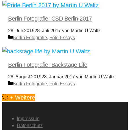
Berlin Fotografie: CSD Berlin 2017
28. Juli 2019
28. Juli 2017
von
Martin U Waltz
Kategorien
Berlin Fotografie
,
Foto Essays
Berlin Fotografie: Backstage Life
28. August 2019
28. Januar 2017
von
Martin U Waltz
Kategorien
Berlin Fotografie
,
Foto Essays
+ Weitere
Impressum
Datenschutz